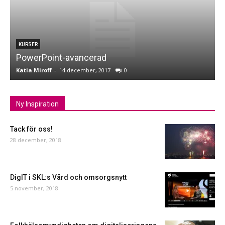
KURSER
PowerPoint-avancerad
Katia Miroff
-
14 december, 2017
0
K
Ny Inspiration
Tack för oss!
28 december, 2018
DigIT i SKL:s Vård och omsorgsnytt
5 november, 2018