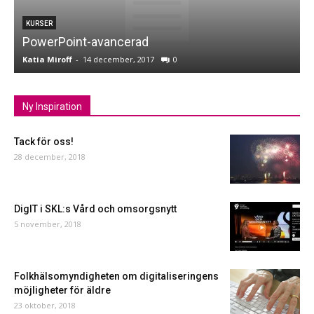
KURSER
PowerPoint-avancerad
Katia Miroff
-
14 december, 2017
0
K
Ny Inspiration
Tack för oss!
28 december, 2018
DigIT i SKL:s Vård och omsorgsnytt
5 november, 2018
Folkhälsomyndigheten om digitaliseringens
möjligheter för äldre
23 oktober, 2018