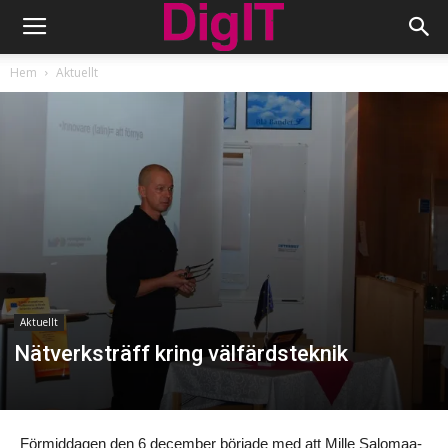
Hem
Aktuellt
Aktuellt
Nätverksträff kring välfärdsteknik
Förmiddagen den 6 december började med att Mille Salomaa-