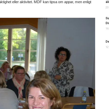
laktighet eller aktivitet. MDF kan tipsa om appar, men enligt
äl
23
Su
Di
16
De
12