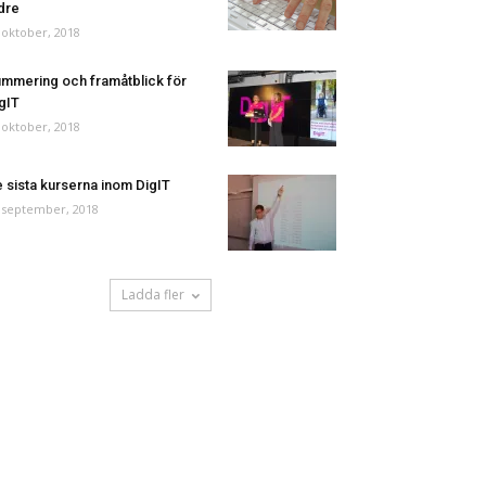
dre
 oktober, 2018
mmering och framåtblick för
gIT
 oktober, 2018
 sista kurserna inom DigIT
 september, 2018
Ladda fler