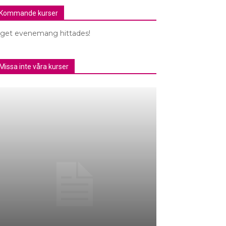
Kommande kurser
nget evenemang hittades!
Missa inte våra kurser