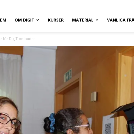
HEM
OM DIGIT
KURSER
MATERIAL
VANLIGA FR
ar för DigIT-ombuden