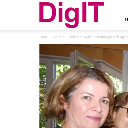
DigIT
Hem
Aktuellt
Info om webbutbildningar och app