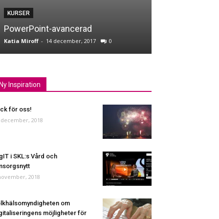
KURSER
KURSER
PowerPoint-avancerad
Google
Katia Miroff
-
14 december, 2017
0
Katia Miroff
-
13 de
Ny Inspiration
ck för oss!
 december, 2018
gIT i SKL:s Vård och
sorgsnytt
november, 2018
lkhälsomyndigheten om
gitaliseringens möjligheter för