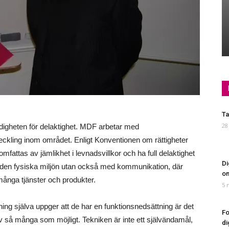
Ta
28
digheten för delaktighet. MDF arbetar med
eckling inom området. Enligt Konventionen om rättigheter
mfattas av jämlikhet i levnadsvillkor och ha full delaktighet
Di
d den fysiska miljön utan också med kommunikation, där
om
r många tjänster och produkter.
5 
ing själva uppger att de har en funktionsnedsättning är det
Fo
av så många som möjligt. Tekniken är inte ett självändamål,
di