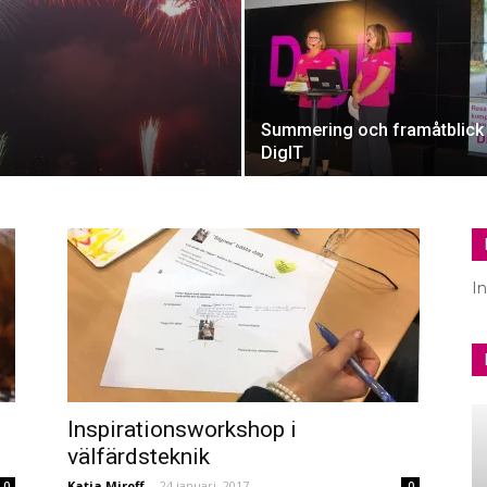
Summering och framåtblick 
DigIT
I
Inspirationsworkshop i
välfärdsteknik
Katia Miroff
-
24 januari, 2017
0
0