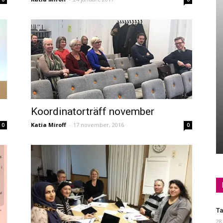
Koordinatorträff november
Katia Miroff
-
17 november, 2016
0
0
Ta
28