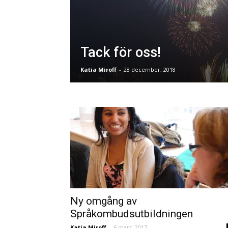
Tack för oss!
Katia Miroff
-
28 december, 2018
Ny omgång av
Språkombudsutbildningen
Katia Miroff
-
6 mars, 2017