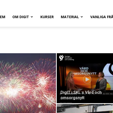
HEM
OM DIGIT
KURSER
MATERIAL
VANLIGA FR
DigIT i SKL:s Vård och
omsorgsnytt