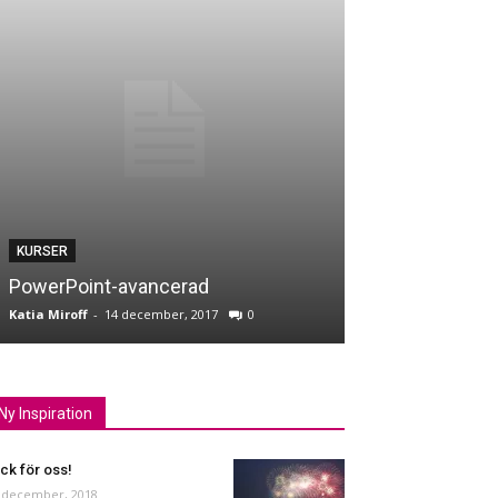
KURSER
KURSER
PowerPoint-avancerad
Google
Katia Miroff
-
14 december, 2017
0
Katia Miroff
-
13 de
Ny Inspiration
ck för oss!
 december, 2018