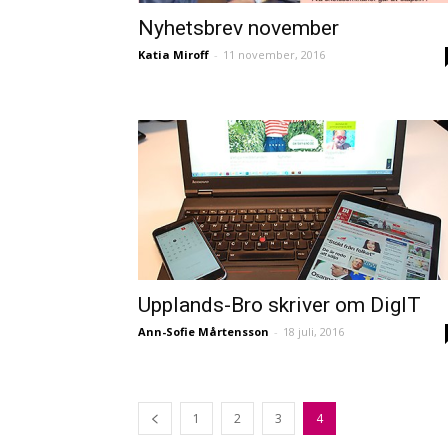
Nyhetsbrev november
Katia Miroff
-
11 november, 2016
Upplands-Bro skriver om DigIT
Ann-Sofie Mårtensson
-
18 juli, 2016
1
2
3
4