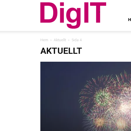
DigIT
Hem
Aktuellt
Sida 4
AKTUELLT