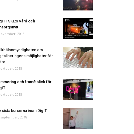
gIT i SKL:s Vård och
sorgsnytt
november, 2018
lkhälsomyndigheten om
gitaliseringens möjligheter för
dre
 oktober, 2018
mmering och framåtblick för
gIT
 oktober, 2018
 sista kurserna inom DigIT
 september, 2018