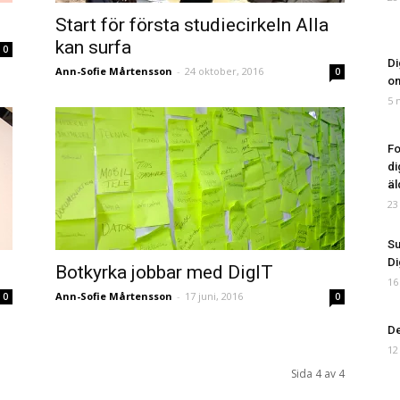
Start för första studiecirkeln Alla
kan surfa
0
Di
Ann-Sofie Mårtensson
-
24 oktober, 2016
0
om
5 
Fo
di
äl
23
Su
Di
Botkyrka jobbar med DigIT
16
Ann-Sofie Mårtensson
-
17 juni, 2016
0
0
De
12
Sida 4 av 4