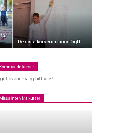
för
De sista kurserna inom DigIT
Kommande kurser
nget evenemang hittades!
Missa inte våra kurser