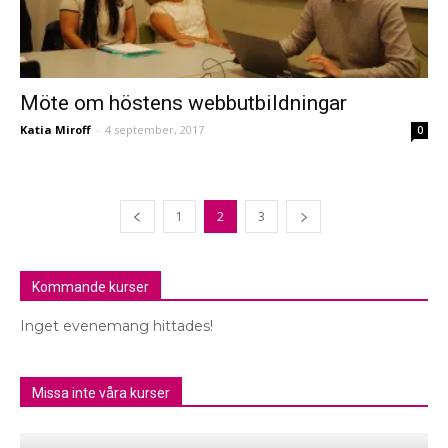
Möte om höstens webbutbildningar
Katia Miroff
-
4 september, 2017
0
1
2
3
Kommande kurser
Inget evenemang hittades!
Missa inte våra kurser