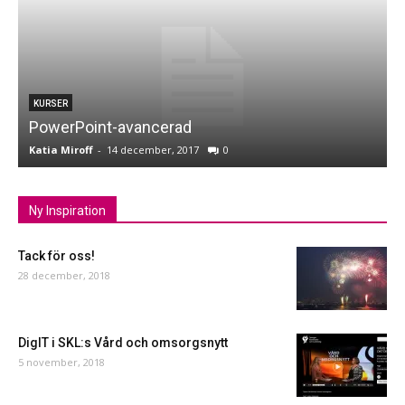
KURSER
PowerPoint-avancerad
Katia Miroff
-
14 december, 2017
0
K
Ny Inspiration
Tack för oss!
28 december, 2018
DigIT i SKL:s Vård och omsorgsnytt
5 november, 2018