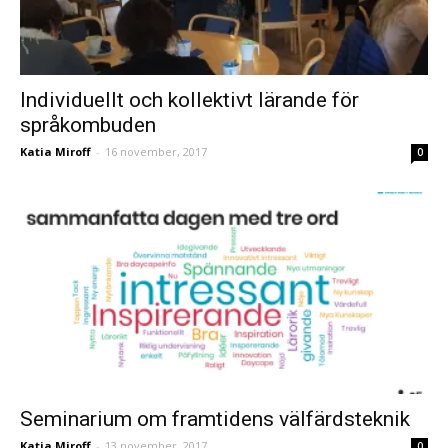
Individuellt och kollektivt lärande för
språkombuden
Katia Miroff
-
16 november, 2017
0
Seminarium om framtidens välfärdsteknik
Katia Miroff
-
13 november, 2017
0